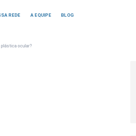
SA REDE
A EQUIPE
BLOG
 plástica ocular?