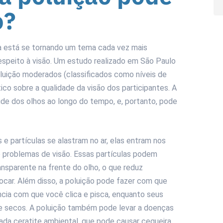
o?
na está se tornando um tema cada vez mais
espeito à visão. Um estudo realizado em São Paulo
luição moderados (classificados como níveis de
ico sobre a qualidade da visão dos participantes. A
úde dos olhos ao longo do tempo, e, portanto, pode
e partículas se alastram no ar, elas entram nos
e problemas de visão. Essas partículas podem
ansparente na frente do olho, o que reduz
ocar. Além disso, a poluição pode fazer com que
ência com que você clica e pisca, enquanto seus
e secos. A poluição também pode levar a doenças
a ceratite ambiental, que pode causar cegueira.