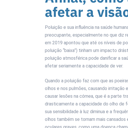
afetar a visã
Poluição e sua influência na saúde huma
preocupante, especialmente no que diz r
em 2019 apontou que até os níveis de po
poluição “baixa”) tinham um impacto drást
poluição atmosférica pode danificar a sa
afetar seriamente a capacidade de ver.
Quando a poluição faz com que as poeiras 
olhos e nos pulmões, causando irritação 
causar lesões na córnea, que é a parte tr
drasticamente a capacidade do olho de f
sua sensibilidade à luz diminua e a frequ
olhos também se tornam mais cansados ​​
oculares graves, como uma doença chamad