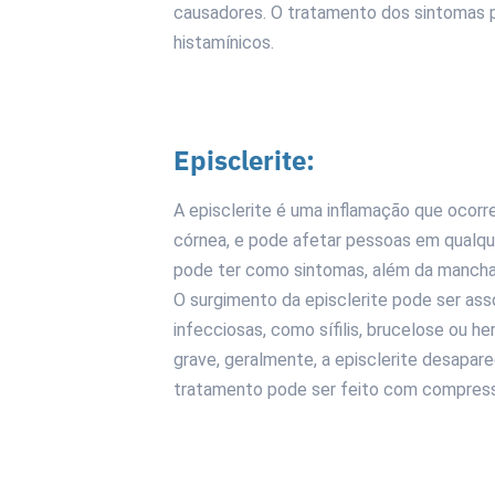
causadores. O tratamento dos sintomas po
histamínicos.
Episclerite:
A episclerite é uma inflamação que ocorre
córnea, e pode afetar pessoas em qualque
pode ter como sintomas, além da mancha v
O surgimento da episclerite pode ser as
infecciosas, como sífilis, brucelose ou 
grave, geralmente, a episclerite desapar
tratamento pode ser feito com compressas 