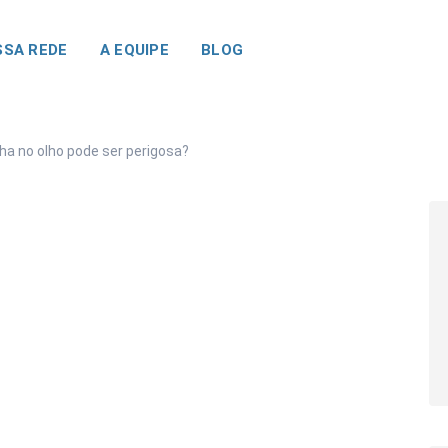
SA REDE
A EQUIPE
BLOG
a no olho pode ser perigosa?