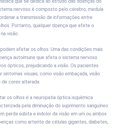
 médica que se dedica ao estudo das doenças do
istema nervoso é composto pelo cérebro, medula
oordenar a transmissão de informações entre
olhos. Portanto, qualquer doença que afete o
na visão.
 podem afetar os olhos. Uma das condições mais
doença autoimune que afeta o sistema nervoso
vos ópticos, prejudicando a visão. Os pacientes
 sintomas visuais, como visão embaçada, visão
 de cores alterada.
ar os olhos é a neuropatia óptica isquêmica
acterizada pela diminuição do suprimento sanguíneo
 em perda súbita e indolor da visão em um ou ambos
enças como arterite de células gigantes, diabetes,