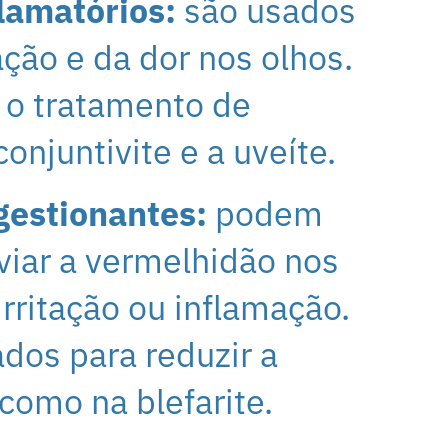
flamatórios:
s
ão usados
ação e da dor nos olhos.
 o tratamento de
njuntivite e a uveíte.
gestionantes:
podem
iviar a vermelhidão nos
rritação ou inflamação.
dos para reduzir a
como na blefarite.