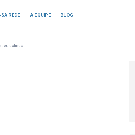
SA REDE
A EQUIPE
BLOG
 os colírios