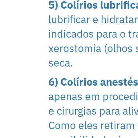
5) Colírios lubrifi
lubrificar e hidrata
indicados para o t
xerostomia (olhos s
seca.
6) Colírios anestés
apenas em procedi
e cirurgias para ali
Como eles retiram