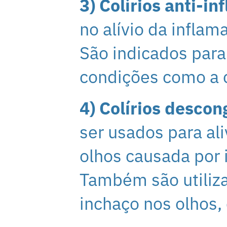
3) Colírios anti-in
no alívio da inflam
São indicados para
condições como a co
4) Colírios descon
ser usados para al
olhos causada por i
Também são utiliza
inchaço nos olhos, 