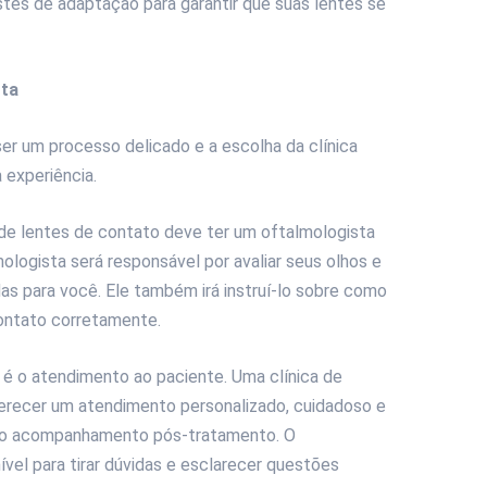
estes de adaptação para garantir que suas lentes se
rta
er um processo delicado e a escolha da clínica
 experiência.
de lentes de contato deve ter um oftalmologista
mologista será responsável por avaliar seus olhos e
s para você. Ele também irá instruí-lo sobre como
contato corretamente.
 é o atendimento ao paciente. Uma clínica de
erecer um atendimento personalizado, cuidadoso e
té o acompanhamento pós-tratamento. O
vel para tirar dúvidas e esclarecer questões