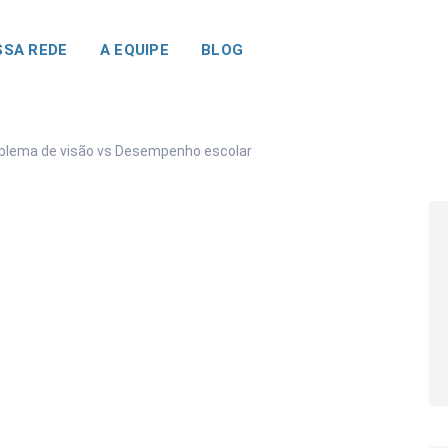
SA REDE
A EQUIPE
BLOG
blema de visão vs Desempenho escolar