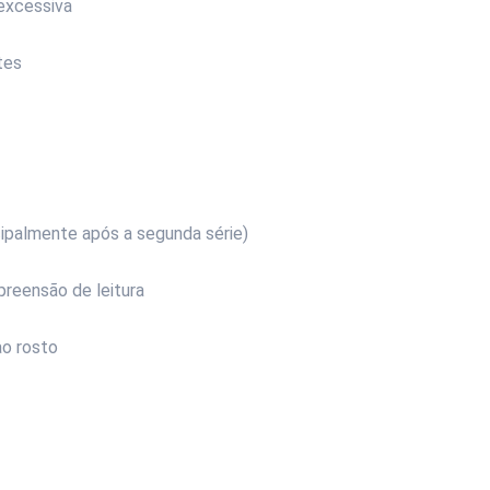
 excessiva
tes
ncipalmente após a segunda série)
preensão de leitura
ao rosto