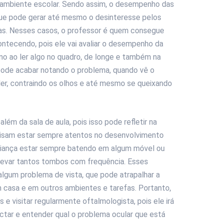
o ambiente escolar. Sendo assim, o desempenho das
ue pode gerar até mesmo o desinteresse pelos
as. Nesses casos, o professor é quem consegue
ntecendo, pois ele vai avaliar o desempenho da
uno ao ler algo no quadro, de longe e também na
r pode acabar notando o problema, quando vê o
ler, contraindo os olhos e até mesmo se queixando
além da sala de aula, pois isso pode refletir na
recisam estar sempre atentos no desenvolvimento
 criança estar sempre batendo em algum móvel ou
 levar tantos tombos com frequência. Esses
gum problema de vista, que pode atrapalhar a
em casa e em outros ambientes e tarefas. Portanto,
 e visitar regularmente oftalmologista, pois ele irá
ctar e entender qual o problema ocular que está